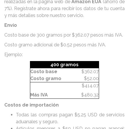
realizadas en la página web de
Amazon EUA
(ahorro de
7%). Regístrate ahora para recibir los datos de tu cuenta
y más detalles sobre nuestro servicio.
Envío
Costo base de 300 gramos por $362.07 pesos más IVA.
Costo gramo adicional de $0.52 pesos más IVA.
Ejemplo:
400 gramos
Costo base
$362.07
Costo gramo
$52.00
$414.07
Más IVA
$480.32
Costos de importación
Todas las compras pagan $5.25 USD de servicios
aduanales y seguro.
Artículos menores a $50 USD no pagan arancel;