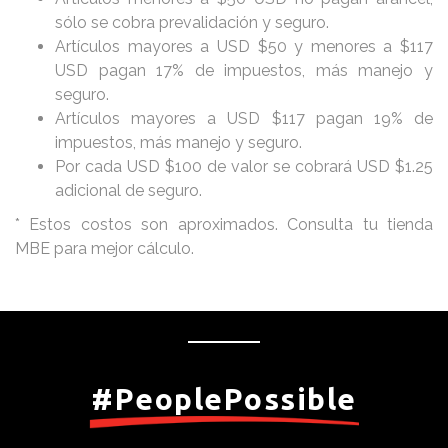
sólo se cobra prevalidación y seguro.
Artículos mayores a USD $50 y menores a $117
USD pagan 17% de impuestos, más manejo y
seguro.
Artículos mayores a USD $117 pagan 19% de
impuestos, más manejo y seguro.
Por cada USD $100 de valor se cobrará USD $1.25
adicional de seguro.
* Estos costos son aproximados. Consulta tu tienda
MBE para mejor cálculo.
#PeoplePossible