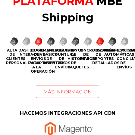
PLATAFORMA
MBE
Shipping
ALTA
DASHBOARD
DOCUMENTACIÓN
MANEJO
SEGUIMIENTO
STATUS
SINCRONIZACIÓN
DESCARGA
NOTIFICACION
CONTRO
DE
INTERACTIVO
DE
BÁSICO
PUNTUAL
DE
DE
DE
AUTOMÁTICAS
Y
CLIENTES
ENVÍOS
DE
DE
HISTORIAL
ENVÍOS
REPORTES
CONCILI
PERSONALIZADA
ADAPTABLE
INVENTARIOS
TUS
DE
DETALLADOS
DE
A LA
ENVÍOS
PAQUETES
ENVÍOS
OPERACIÓN
MÁS INFORMACIÓN
HACEMOS INTEGRACIONES API CON