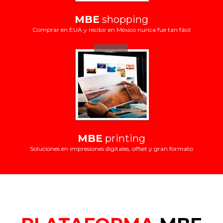
MBE
shopping
Comprar en EUA y recibir en México nunca fue tan fácil
MBE
printing
Soluciones en impresiones digitales, offset y gran formato