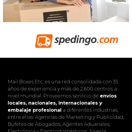
Mail Boxes Etc. es una red consolidada con 35
años de experiencia y más de 2,600 centros a
nivel mundial. Proveemos servicio de
envíos
locales, nacionales, internacionales y
embalaje profesional
a diferentes industrias,
entre ellas: Agencias de Marketing y Publicidad,
Bufetes de Abogados, Agentes Aduanales,
Electrónica y Electrodomésticos, Joyería,